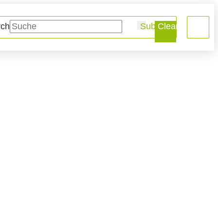
rch
Submit
Clear