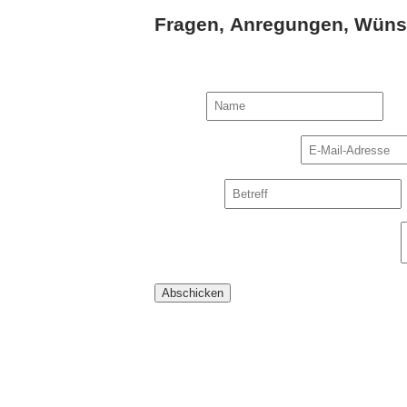
Fragen, Anregungen, Wünsc
Name
Name
Betreff
E-Mail-Adresse
*
Kommentar
Betreff
*
Kommentar oder Nachricht
*
Abschicken